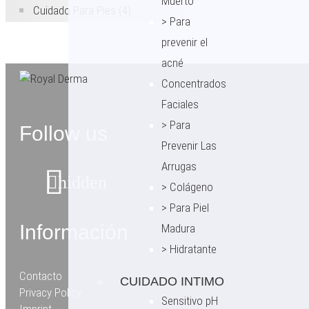
Muerto
Cuidado Para Pies
(4)
> Para
prevenir el
acné
Concentrados
Faciales
> Para
Follow us
Prevenir Las
Arrugas
hidden
> Colágeno
> Para Piel
Información
Madura
> Hidratante
Contacto
CUIDADO INTIMO
Privacy Policy
Sensitivo pH
Imprint