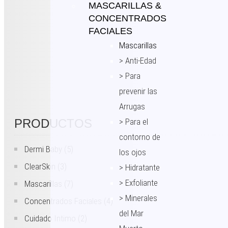
MASCARILLAS &
CONCENTRADOS
FACIALES
Mascarillas
> Anti-Edad
> Para
prevenir las
Arrugas
PRODUCTOS
> Para el
contorno de
Dermi Baby
(5)
los ojos
ClearSkin
(3)
> Hidratante
> Exfoliante
Mascarillas
(7)
> Minerales
Concentrados Faciales
(4)
del Mar
Cuidado Intimo
(2)