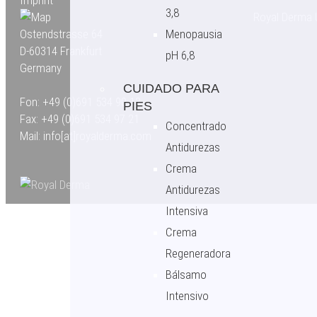
3,8
Royal Derma 
Ostendstrasse 64
Menopausia
D-60314 Frankfurt
pH 6,8
Germany
CUIDADO PARA
Fon: +49 (0)691 534 90 13
PIES
Fax: +49 (0)691 534 97 21
Concentrado
Mail: info[at]royalderma.com
Antidurezas
Crema
Antidurezas
Intensiva
Crema
Regeneradora
Bálsamo
Intensivo