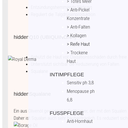
> Totes Meer
Entzündungshemmende Wirkung
> Anti-Pickel
Reguliert die Talgdrüsenproduktion.
Konzentrate
> Anti-Falten
> Kollagen
hidden
Q10 (UBIQUINONA)
> Reife Haut
> Trockene
Schützt die Haut vor Oxidationsschäden durch freie 
Haut
Unterstützt sichtbar die Reduzierung von Falten.
Squalane
INTIMPFLEGE
Sensitiv ph 3,8
Menopause ph
hidden
Squalane
6,8
Ein aus Olivenöl gewonnener Fettkörper, der mit den Squalen i
FUSSPFLEGE
Daher ist Squalan auch sehr hautverträglich. Es reduziert sich
Anti-Hornhaut