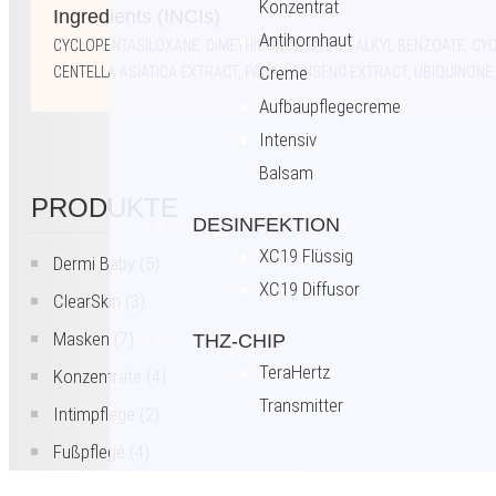
Konzentrat
Ingredients (INCIs)
Antihornhaut
CYCLOPENTASILOXANE, DIMETHICONOL, C12-15 ALKYL BENZOATE, CYC
Creme
CENTELLA ASIATICA EXTRACT, PANAX GINSENG EXTRACT, UBIQUINONE
Aufbaupflegecreme
Intensiv
Balsam
PRODUKTE
DESINFEKTION
XC19 Flüssig
Dermi Baby
(5)
XC19 Diffusor
ClearSkin
(3)
Masken
(7)
THZ-CHIP
TeraHertz
Konzentrate
(4)
Transmitter
Intimpflege
(2)
Fußpflege
(4)