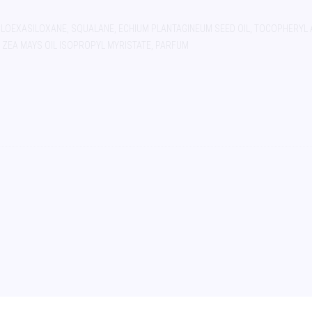
LOEXASILOXANE, SQUALANE, ECHIUM PLANTAGINEUM SEED OIL, TOCOPHERYL AC
, ZEA MAYS OIL ISOPROPYL MYRISTATE, PARFUM