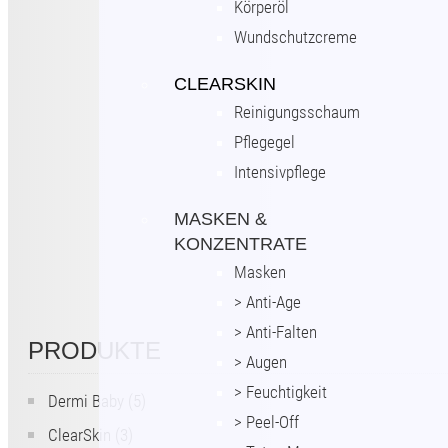
Körperöl
Wundschutzcreme
CLEARSKIN
Reinigungsschaum
Pflegegel
Intensivpflege
MASKEN &
KONZENTRATE
Masken
> Anti-Age
> Anti-Falten
PRODUKTE
> Augen
> Feuchtigkeit
Dermi Baby
(5)
> Peel-Off
ClearSkin
(3)