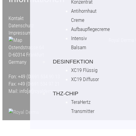
Konzentrat
Antihornhaut
Kontakt
Creme
Datenschutz
Aufbaupflegecreme
Impressum
Intensiv
Royal Derma 
Ostendstrasse 64
Balsam
D-60314 Frankfurt
DESINFEKTION
Germany
XC19 Flüssig
Fon: +49 (0)691 534 90 13
XC19 Diffusor
Fax: +49 (0)691 534 97 21
Mail: info[at]royalderma.com
THZ-CHIP
TeraHertz
Transmitter